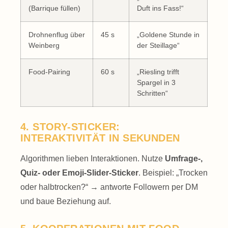
(Barrique füllen)
Duft ins Fass!“
Drohnenflug über
45 s
„Goldene Stunde in
Weinberg
der Steillage“
Food-Pairing
60 s
„Riesling trifft
Spargel in 3
Schritten“
4. STORY-STICKER:
INTERAKTIVITÄT IN SEKUNDEN
Algorithmen lieben Interaktionen. Nutze
Umfrage-,
Quiz- oder Emoji-Slider-Sticker
. Beispiel: „Trocken
oder halbtrocken?“ → antworte Followern per DM
und baue Beziehung auf.