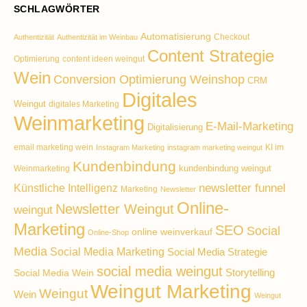
SCHLAGWÖRTER
Automatisierung
Checkout
Authentizität
Authentizität im Weinbau
Content Strategie
Optimierung
content ideen weingut
Wein
Conversion Optimierung Weinshop
CRM
Digitales
Weingut
digitales Marketing
Weinmarketing
E-Mail-Marketing
Digitalisierung
email marketing wein
KI im
Instagram Marketing
instagram marketing weingut
Kundenbindung
kundenbindung weingut
Weinmarketing
Künstliche Intelligenz
newsletter funnel
Marketing
Newsletter
Online-
Newsletter Weingut
weingut
Marketing
SEO
Social
online weinverkauf
Online-Shop
Media
Social Media Marketing
Social Media Strategie
social media weingut
Storytelling
Social Media Wein
Weingut Marketing
Weingut
Wein
Weingut