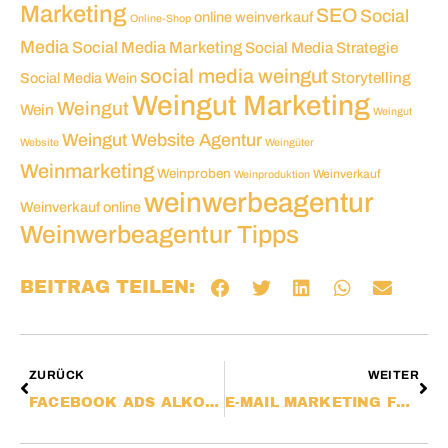
Marketing
SEO
Social
online weinverkauf
Online-Shop
Media
Social Media Marketing
Social Media Strategie
social media weingut
Social Media Wein
Storytelling
Weingut Marketing
Weingut
Wein
Weingut
Weingut Website Agentur
Website
Weingüter
Weinmarketing
Weinproben
Weinverkauf
Weinproduktion
weinwerbeagentur
Weinverkauf online
Weinwerbeagentur Tipps
BEITRAG TEILEN:
ZURÜCK
WEITER
FACEBOOK ADS ALKOHOL RICHTLINIEN 2026 – GUIDE
E-MAIL MARKETING FÜR WEINGÜTER – AUTOMATISIERUNG GUIDE