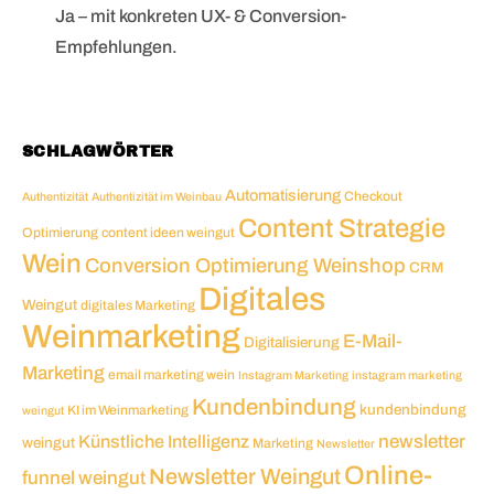
Ja – mit konkreten UX- & Conversion-
Empfehlungen.
SCHLAGWÖRTER
Automatisierung
Checkout
Authentizität
Authentizität im Weinbau
Content Strategie
Optimierung
content ideen weingut
Wein
Conversion Optimierung Weinshop
CRM
Digitales
Weingut
digitales Marketing
Weinmarketing
E-Mail-
Digitalisierung
Marketing
email marketing wein
Instagram Marketing
instagram marketing
Kundenbindung
kundenbindung
KI im Weinmarketing
weingut
newsletter
Künstliche Intelligenz
weingut
Marketing
Newsletter
Online-
Newsletter Weingut
funnel weingut