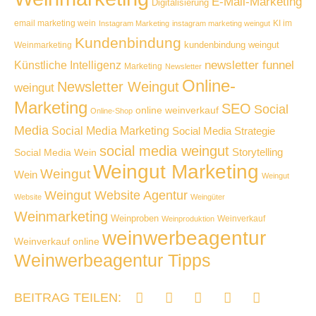
E-Mail-Marketing
Digitalisierung
email marketing wein
KI im
Instagram Marketing
instagram marketing weingut
Kundenbindung
kundenbindung weingut
Weinmarketing
Künstliche Intelligenz
newsletter funnel
Marketing
Newsletter
Online-
Newsletter Weingut
weingut
Marketing
SEO
Social
online weinverkauf
Online-Shop
Media
Social Media Marketing
Social Media Strategie
social media weingut
Storytelling
Social Media Wein
Weingut Marketing
Weingut
Wein
Weingut
Weingut Website Agentur
Website
Weingüter
Weinmarketing
Weinproben
Weinverkauf
Weinproduktion
weinwerbeagentur
Weinverkauf online
Weinwerbeagentur Tipps
BEITRAG TEILEN: