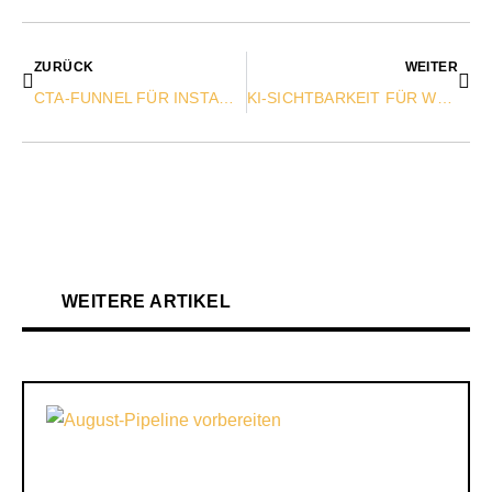
ZURÜCK
WEITER
CTA-FUNNEL FÜR INSTAGRAM & FACEBOOK: MEHR ANFRAGEN FÜR WEINGÜTER
KI-SICHTBARKEIT FÜR WEINGÜTER: SO WIRST DU AUFFINDBAR
WEITERE ARTIKEL