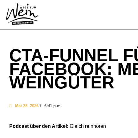
CTA-FUNNEL F
FACEBOOK: M
WEINGÜTER
Mai 28, 2026
6:41 p.m.
Podcast über den Artikel:
Gleich reinhören