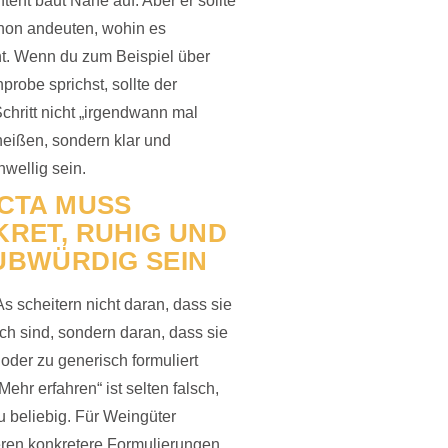
tent baut Nähe auf. Aber er sollte
hon andeuten, wohin es
t. Wenn du zum Beispiel über
probe sprichst, sollte der
chritt nicht „irgendwann mal
eißen, sondern klar und
hwellig sein.
CTA MUSS
RET, RUHIG UND
UBWÜRDIG SEIN
s scheitern nicht daran, dass sie
h sind, sondern daran, dass sie
 oder zu generisch formuliert
Mehr erfahren“ ist selten falsch,
zu beliebig. Für Weingüter
eren konkretere Formulierungen