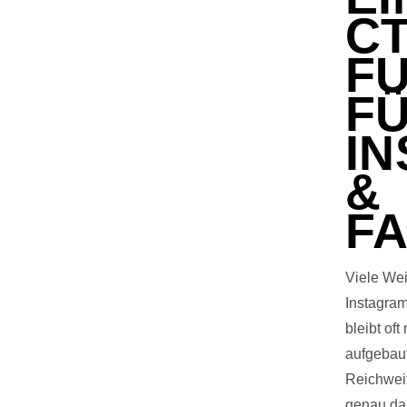
CT
F
F
I
&
F
Viele Wei
Instagra
bleibt oft
aufgebau
Reichweit
genau da