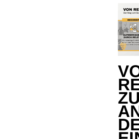
V
R
Z
A
D
E