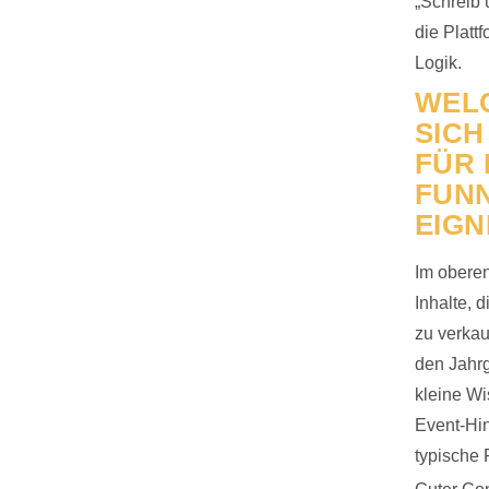
„Schreib 
die Platt
Logik.
WELC
SICH
FÜR 
FUNN
EIGN
Im oberen
Inhalte, 
zu verkau
den Jahrg
kleine Wi
Event-Hin
typische 