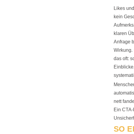
Likes und
kein Gesc
Aufmerksa
klaren Üb
Anfrage bi
Wirkung. 
das oft: 
Einblicke
systemati
Menschen 
automatis
nett fand
Ein CTA-
Unsicherh
SO E