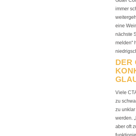
Guter Con
immer sc
weitergeh
eine Wein
nächste S
melden“ h
niedrigsc
DER 
KONK
GLA
Viele CTA
zu schwac
zu unklar
werden. „
aber oft 
funktioni