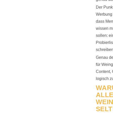
Der Punkt 
Werbung z
dass Men
wissen mü
sollen: e
Probierli
schreiben
Genau des
für Wein
Content, 
logisch 
WAR
ALLE
WEI
SELT