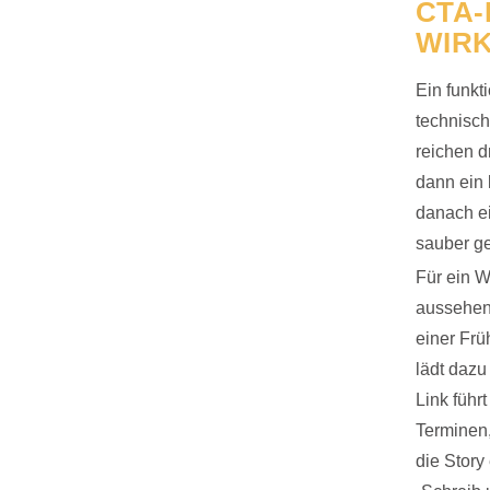
CTA
WIRK
Ein funkt
technisch
reichen d
dann ein 
danach ei
sauber g
Für ein W
aussehen:
einer Frü
lädt dazu
Link führ
Terminen,
die Story