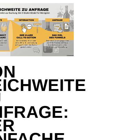
ON
EICHWEITE
U
NFRAGE:
ER
INFACHE