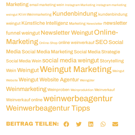
Marketing
email marketing wein
Instagram Marketing
instagram marketing
Kundenbindung
kundenbindung
KI im Weinmarketing
weingut
newsletter
Künstliche Intelligenz
weingut
Marketing
Newsletter
Online-
Newsletter Weingut
funnel weingut
Marketing
SEO
Social
online weinverkauf
Online-Shop
Media
Social Media Marketing
Social Media Strategie
social media weingut
Social Media Wein
Storytelling
Weingut Marketing
Weingut
Wein
Weingut
Weingut Website Agentur
Website
Weingüter
Weinmarketing
Weinproben
Weinverkauf
Weinproduktion
weinwerbeagentur
Weinverkauf online
Weinwerbeagentur Tipps
BEITRAG TEILEN: