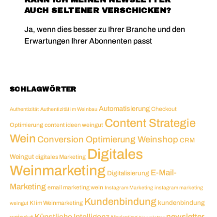
AUCH SELTENER VERSCHICKEN?
Ja, wenn dies besser zu Ihrer Branche und den
Erwartungen Ihrer Abonnenten passt
SCHLAGWÖRTER
Automatisierung
Checkout
Authentizität
Authentizität im Weinbau
Content Strategie
Optimierung
content ideen weingut
Wein
Conversion Optimierung Weinshop
CRM
Digitales
Weingut
digitales Marketing
Weinmarketing
E-Mail-
Digitalisierung
Marketing
email marketing wein
Instagram Marketing
instagram marketing
Kundenbindung
kundenbindung
KI im Weinmarketing
weingut
newsletter
Künstliche Intelligenz