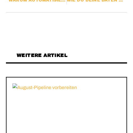
WARUM AUTOMATISIERUNG IM OFFICE WICHTIG IST
WIE DU DEINE DATEN AUF FACEBOOK UND INSTAGRAM SCHÜTZT: EINE SCHRITT-FÜR-SCHRITT-ANLEITUNG
WEITERE ARTIKEL