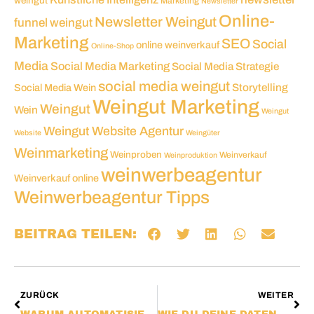
weingut
Marketing
Newsletter
Online-
Newsletter Weingut
funnel weingut
Marketing
SEO
Social
online weinverkauf
Online-Shop
Media
Social Media Marketing
Social Media Strategie
social media weingut
Social Media Wein
Storytelling
Weingut Marketing
Weingut
Wein
Weingut
Weingut Website Agentur
Website
Weingüter
Weinmarketing
Weinproben
Weinverkauf
Weinproduktion
weinwerbeagentur
Weinverkauf online
Weinwerbeagentur Tipps
BEITRAG TEILEN:
ZURÜCK
WEITER