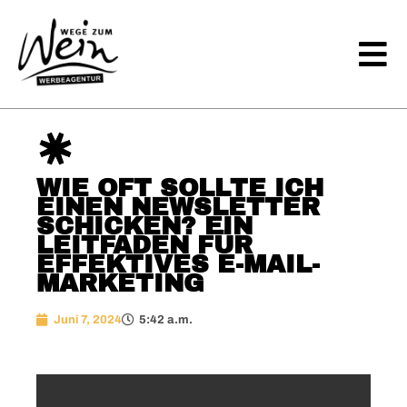
WIE OFT SOLLTE ICH
EINEN NEWSLETTER
SCHICKEN? EIN
LEITFADEN FÜR
EFFEKTIVES E-MAIL-
MARKETING
Juni 7, 2024
5:42 a.m.