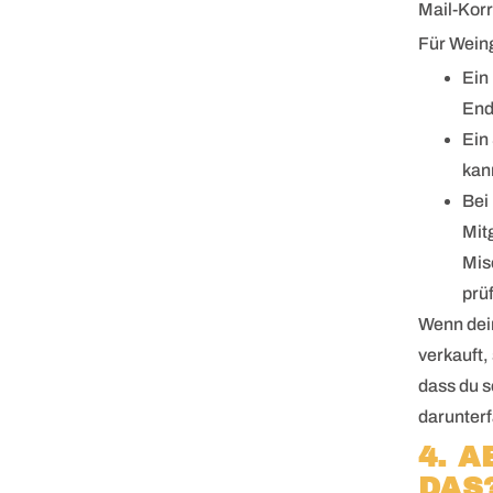
Mail-Kor
Für Weing
Ein
End
Ein
kan
Bei
Mit
Mis
prü
Wenn dei
verkauft,
dass du s
darunterfä
4. 
DAS