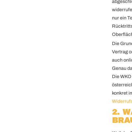
abgeschlo
widerrufe
nur ein T
Rücktritt
Oberfläc
Die Grund
Vertrag o
auch onli
Genau da
Die WKO e
österrei
konkret i
Widerruf
2. 
BRA