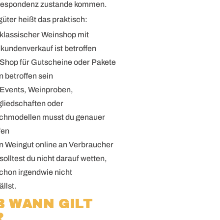
respondenz zustande kommen.
üter heißt das praktisch:
 klassischer Weinshop mit
kundenverkauf ist betroffen
 Shop für Gutscheine oder Pakete
n betroffen sein
 Events, Weinproben,
gliedschaften oder
chmodellen musst du genauer
fen
n Weingut online an Verbraucher
 solltest du nicht darauf wetten,
chon irgendwie nicht
llst.
AB WANN GILT
?