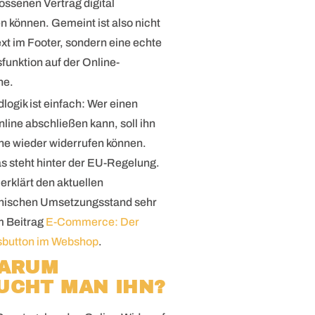
ssenen Vertrag digital
n können. Gemeint ist also nicht
ext im Footer, sondern eine echte
sfunktion auf der Online-
he.
logik ist einfach: Wer einen
nline abschließen kann, soll ihn
ne wieder widerrufen können.
s steht hinter der EU-Regelung.
rklärt den aktuellen
chischen Umsetzungsstand sehr
m Beitrag
E-Commerce: Der
sbutton im Webshop
.
WARUM
UCHT MAN IHN?