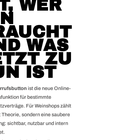
T, WER
HN
RAUCHT
ND WAS
ETZT ZU
UN IST
rrufsbutton
ist die neue Online-
sfunktion für bestimmte
tzverträge. Für Weinshops zählt
ht Theorie, sondern eine saubere
: sichtbar, nutzbar und intern
et.