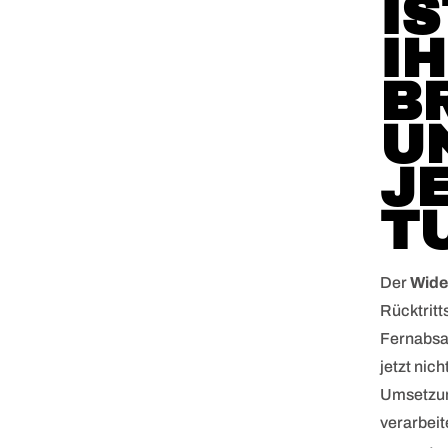
IS
I
B
U
J
T
Der
Wide
Rücktritt
Fernabsa
jetzt nic
Umsetzung
verarbeit