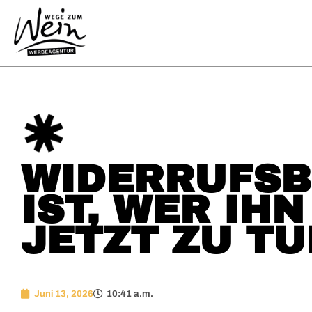
WIDERRUFSB
IST, WER IH
JETZT ZU TU
Juni 13, 2026
10:41 a.m.