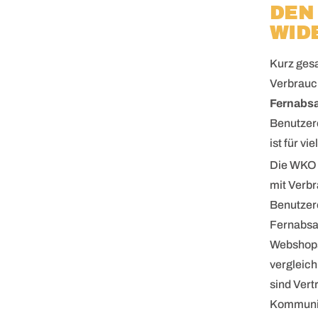
DEN
WID
Kurz gesa
Verbrau
Fernabsa
Benutzer
ist für v
Die WKO f
mit Verbr
Benutzer
Fernabsa
Webshops
vergleic
sind Vert
Kommunika