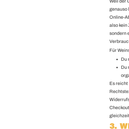
Weil der
genauso l
Online-Ab
also kein
sondern e
Verbrauc
Für Weins
Du 
Du 
org
Es reicht
Rechtste
Widerrufs
Checkout,
gleichzeit
3. 