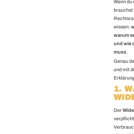
Wenn du 
brauchst
Rechtsra
wissen:
w
warum er 
und wie 
muss
.
Genau dar
und mit d
Erklärun
1. W
WID
Der
Wide
verpflich
Verbrauch