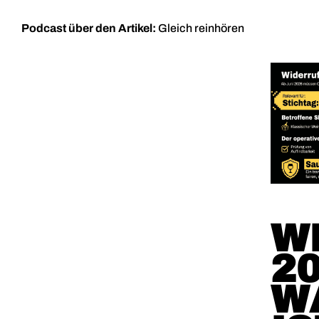
Podcast über den Artikel:
Gleich reinhören
W
20
W