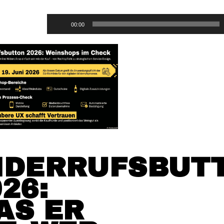
Audio-
00:00
Player
IDERRUFSBUT
26:
AS ER