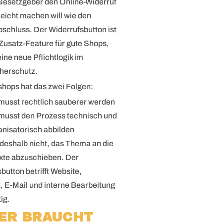
 Gesetzgeber den Online-Widerruf
eicht machen will wie den
schluss. Der Widerrufsbutton ist
 Zusatz-Feature für gute Shops,
ine neue Pflichtlogik im
herschutz.
hops hat das zwei Folgen:
musst rechtlich sauberer werden
musst den Prozess technisch und
anisatorisch abbilden
 deshalb nicht, das Thema an die
xte abzuschieben. Der
button betrifft Website,
 E-Mail und interne Bearbeitung
ig.
WER BRAUCHT