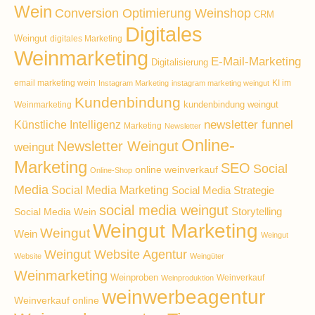
Wein
Conversion Optimierung Weinshop
CRM
Digitales
Weingut
digitales Marketing
Weinmarketing
E-Mail-Marketing
Digitalisierung
email marketing wein
KI im
Instagram Marketing
instagram marketing weingut
Kundenbindung
kundenbindung weingut
Weinmarketing
Künstliche Intelligenz
newsletter funnel
Marketing
Newsletter
Online-
Newsletter Weingut
weingut
Marketing
SEO
Social
online weinverkauf
Online-Shop
Media
Social Media Marketing
Social Media Strategie
social media weingut
Storytelling
Social Media Wein
Weingut Marketing
Weingut
Wein
Weingut
Weingut Website Agentur
Website
Weingüter
Weinmarketing
Weinproben
Weinverkauf
Weinproduktion
weinwerbeagentur
Weinverkauf online