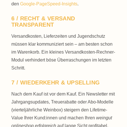
den
Google-PageSpeed-Insights
.
6 / RECHT & VERSAND
TRANSPARENT
Versand­kosten, Liefer­zeiten und Jugend­schutz
müssen klar kommuniziert sein – am besten schon
im Warenkorb. Ein kleines Versand­kosten-Rechner-
Modul verhindert böse Überraschungen im letzten
Schritt.
7 / WIEDERKEHR & UPSELLING
Nach dem Kauf ist vor dem Kauf. Ein Newsletter mit
Jahrgangs­updates, Treue­rabatte oder Abo-Modelle
(viertel­jährliche Wein­box) steigern den Life­time-
Value Ihrer Kund:innen und machen Ihren
weingut
onlineshop erfolgreich
auf lange Sicht profitabel.