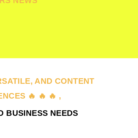
ORS NEWS
RSATILE, AND CONTENT
CES 🔥 🔥 🔥 ,
ND BUSINESS NEEDS