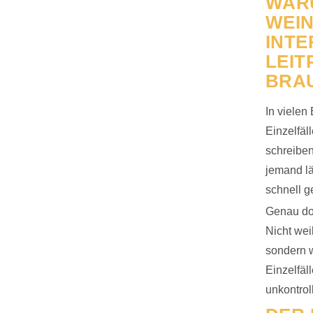
WAR
WEI
INTE
LEIT
BRA
In vielen
Einzelfäl
schreiben
jemand lä
schnell g
Genau dor
Nicht wei
sondern 
Einzelfäl
unkontrol