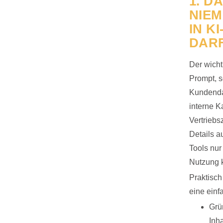
1. D
NIE
IN K
DAR
Der wichti
Prompt, s
Kundendat
interne K
Vertrieb
Details a
Tools nur
Nutzung k
Praktisch
eine einf
Grün
Inh