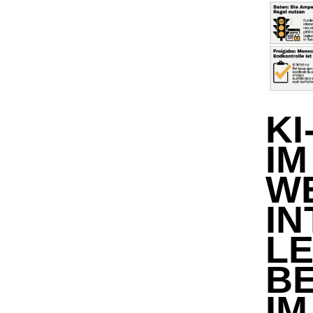
KI
IM
WE
I
LE
BE
IM