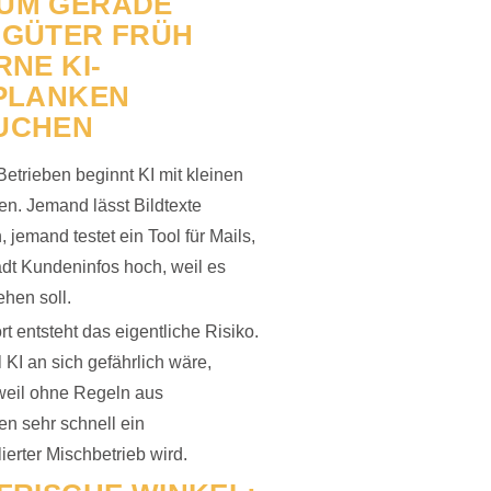
UM GERADE
NGÜTER FRÜH
RNE KI-
PLANKEN
UCHEN
 Betrieben beginnt KI mit kleinen
len. Jemand lässt Bildtexte
, jemand testet ein Tool für Mails,
dt Kundeninfos hoch, weil es
ehen soll.
t entsteht das eigentliche Risiko.
l KI an sich gefährlich wäre,
weil ohne Regeln aus
len sehr schnell ein
lierter Mischbetrieb wird.