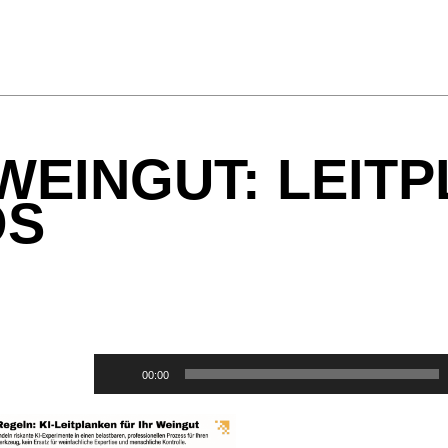
 WEINGUT: LEIT
OS
Audio-
00:00
Player