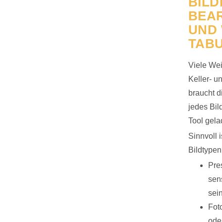
BILD
BEAR
UND
TABU
Viele Wei
Keller- u
braucht d
jedes Bil
Tool gel
Sinnvoll 
Bildtypen
Pre
sen
sei
Fot
ode