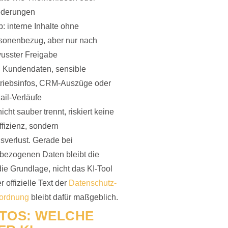
ederungen
b: interne Inhalte ohne
sonenbezug, aber nur nach
usster Freigabe
: Kundendaten, sensible
triebsinfos, CRM-Auszüge oder
ail-Verläufe
cht sauber trennt, riskiert keine
ffizienz, sondern
sverlust. Gerade bei
bezogenen Daten bleibt die
e Grundlage, nicht das KI-Tool
r offizielle Text der
Datenschutz-
ordnung
bleibt dafür maßgeblich.
OTOS: WELCHE