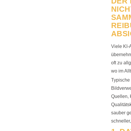
DER 
NIC
SAM
REI
ABS
Viele KI-A
übernehme
oft zu all
wo im All
Typische
Bildverwe
Quellen,
Qualitäts
sauber ge
schneller