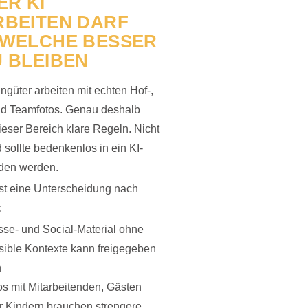
ER KI
BEITEN DARF
 WELCHE BESSER
 BLEIBEN
ngüter arbeiten mit echten Hof-,
nd Teamfotos. Genau deshalb
ieser Bereich klare Regeln. Nicht
d sollte bedenkenlos in ein KI-
aden werden.
ist eine Unterscheidung nach
:
sse- und Social-Material ohne
sible Kontexte kann freigegeben
n
os mit Mitarbeitenden, Gästen
r Kindern brauchen strengere