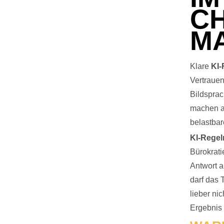
C
M
Klare
KI-
Vertrauen
Bildsprac
machen au
belastbar
KI-Regel
Bürokrati
Antwort a
darf das 
lieber ni
Ergebnis 