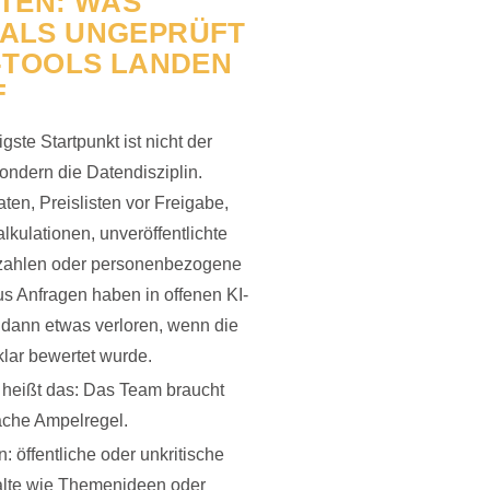
ATEN: WAS
MALS UNGEPRÜFT
I-TOOLS LANDEN
F
gste Startpunkt ist nicht der
ondern die Datendisziplin.
en, Preislisten vor Freigabe,
alkulationen, unveröffentlichte
szahlen oder personenbezogene
us Anfragen haben in offenen KI-
 dann etwas verloren, wenn die
lar bewertet wurde.
 heißt das: Das Team braucht
ache Ampelregel.
: öffentliche oder unkritische
alte wie Themenideen oder