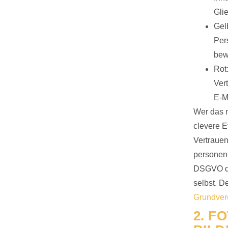
Gli
Gel
Per
bew
Rot
Ver
E-M
Wer das ni
clevere E
Vertrauen
personen
DSGVO di
selbst. De
Grundver
2. F