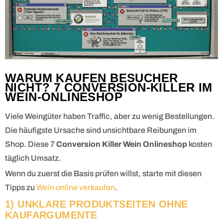
WARUM KAUFEN BESUCHER
NICHT? 7 CONVERSION-KILLER IM
WEIN-ONLINESHOP
Viele Weingüter haben Traffic, aber zu wenig Bestellungen.
Die häufigste Ursache sind unsichtbare Reibungen im
Shop. Diese 7
Conversion Killer Wein Onlineshop
kosten
täglich Umsatz.
Wenn du zuerst die Basis prüfen willst, starte mit diesen
Tipps zu
Wein online verkaufen
.
1) UNKLARE PRODUKTSEITEN OHNE
KAUFARGUMENTE